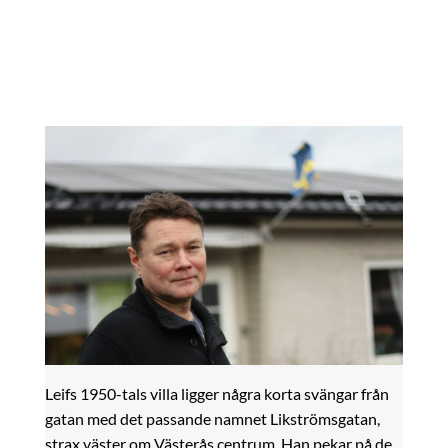
Leifs 1950-tals villa ligger några korta svängar från
gatan med det passande namnet Likströmsgatan,
strax väster om Västerås centrum. Han pekar på de