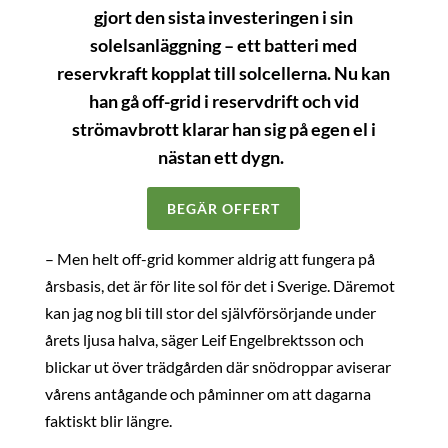
gjort den sista investeringen i sin
solelsanläggning – ett batteri med
reservkraft kopplat till solcellerna. Nu kan
han gå off-grid i reservdrift och vid
strömavbrott klarar han sig på egen el i
nästan ett dygn.
BEGÄR OFFERT
– Men helt off-grid kommer aldrig att fungera på
årsbasis, det är för lite sol för det i Sverige. Däremot
kan jag nog bli till stor del självförsörjande under
årets ljusa halva, säger Leif Engelbrektsson och
blickar ut över trädgården där snödroppar aviserar
vårens antågande och påminner om att dagarna
faktiskt blir längre.