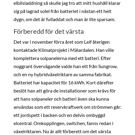
elbilsladdning så skulle jag tro att mitt hushåll klarar
sig på lagrad solel från batteriet i nästan ett helt
dygn, om det är fulladdat och man är lite sparsam.
Förberedd för det värsta
Det var i november förra året som Leif återigen
kontaktade Klimatprojekt i Mälardalen. Han ville
komplettera solpanelerna med ett batteri. Efter
noggrant övervägande valde han ett från Sungrow,
och en ny hybridväxelriktare av samma fabrikat.
Batteriet har kapacitet för 16 kWh. Kort därefter
beslöt han att göra de installationer som krävs för
att hans solpaneler och batteri även ska kunna
användas som ett reservkraftverk om strömmen går:
ett jordspett i backen och en delvis ombyggd
elcentral. Omkopplingen, switchen, fanns redan i
växelriktaren. Nu är allt förberett om det värsta