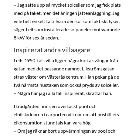
– Jag satte upp så mycket solceller som jag fick plats
med på taket, men det är ingen jätteanläggning. Jag
ville helt enkelt ta tillvara den sol som faktiskt lyser,
säger Leif som installerade solpaneler motsvarande
8 kW för sex år sedan.
Inspirerat andra villaägare
Leifs 1950-tals villa ligger några korta svängar från
gatan med det passande namnet Likströmsgatan,
strax väster om Västerås centrum. Han pekar på de
två närmsta hustaken som också pryds av solceller.
– Några har jag i alla fall inspirerat, skrattar han.
I trädgården finns en övertäckt pool och
elbilsladdaren i carporten vittnar om att hushållets
elkonsumtion stundtals kan vara hög.
– Om jag räknar bort uppvärmningen av pool och