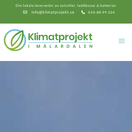
Din lokala leverantör av solceller, laddboxar & batterier
info@klimatprojekt.se
010-88 99 324