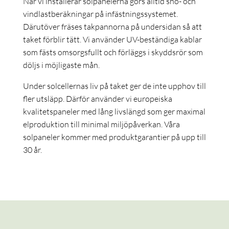
När vi installerar solpanelerna görs alltid snö- och
vindlastberäkningar på infästningssystemet.
Därutöver fräses takpannorna på undersidan så att
taket förblir tätt. Vi använder UV-beständiga kablar
som fästs omsorgsfullt och förläggs i skyddsrör som
döljs i möjligaste mån.
Under solcellernas liv på taket ger de inte upphov till
fler utsläpp. Därför använder vi europeiska
kvalitetspaneler med lång livslängd som ger maximal
elproduktion till minimal miljöpåverkan. Våra
solpaneler kommer med produktgarantier på upp till
30 år.