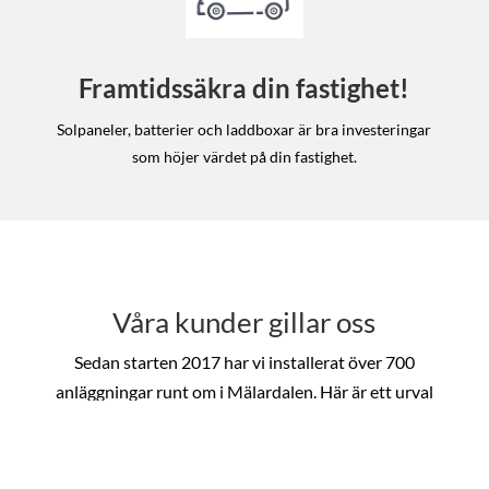
Framtidssäkra din fastighet!
Solpaneler, batterier och laddboxar är bra investeringar
som höjer värdet på din fastighet.
Våra kunder gillar oss
Sedan starten 2017 har vi installerat över 700
anläggningar runt om i Mälardalen. Här är ett urval
av några nöjda kunder som har gjort en insats för
både klimatet och plånboken.