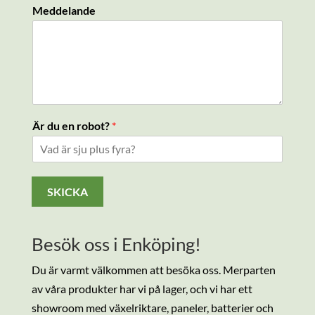
Ä
Meddelande
r
N
a
m
n
*
Är du en robot?
*
SKICKA
Besök oss i Enköping!
Du är varmt välkommen att besöka oss. Merparten
av våra produkter har vi på lager, och vi har ett
showroom med växelriktare, paneler, batterier och