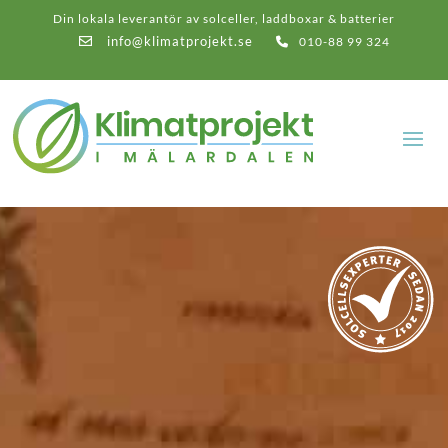
Din lokala leverantör av solceller, laddboxar & batterier
info@klimatprojekt.se
010-88 99 324