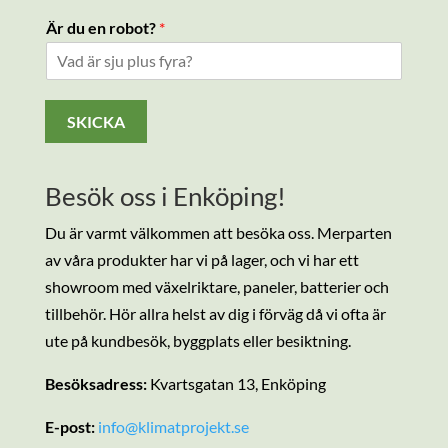
M
Är du en robot?
*
e
d
d
e
l
SKICKA
a
n
d
Besök oss i Enköping!
e
d
Du är varmt välkommen att besöka oss. Merparten
u
M
av våra produkter har vi på lager, och vi har ett
e
showroom med växelriktare, paneler, batterier och
d
tillbehör. Hör allra helst av dig i förväg då vi ofta är
d
e
ute på kundbesök, byggplats eller besiktning.
l
a
Besöksadress:
Kvartsgatan 13, Enköping
n
d
E-post:
info@klimatprojekt.se
e