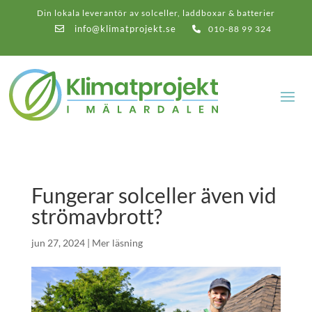
Din lokala leverantör av solceller, laddboxar & batterier
info@klimatprojekt.se
010-88 99 324
Fungerar solceller även vid
strömavbrott?
jun 27, 2024
|
Mer läsning