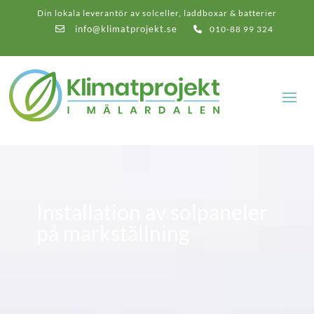
Din lokala leverantör av solceller, laddboxar & batterier
info@klimatprojekt.se
010-88 99 324
Installation av solpaneler
på markställning