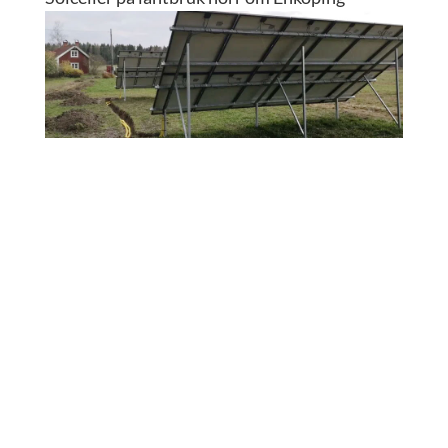
Solenergi från markställning i Fjärdhundra
Installation av solpaneler på markställning