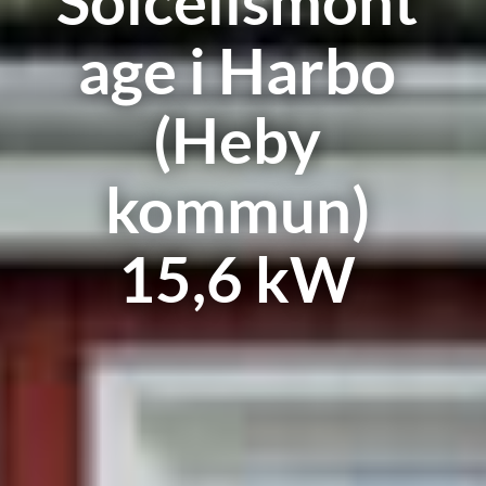
Solcellsmont
age i Harbo
(Heby
kommun)
15,6 kW