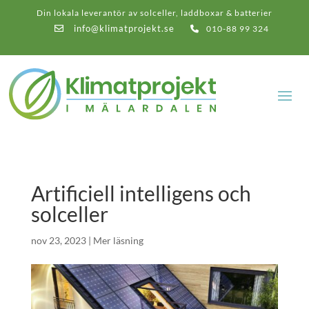
Din lokala leverantör av solceller, laddboxar & batterier
info@klimatprojekt.se
010-88 99 324
Artificiell intelligens och
solceller
nov 23, 2023
|
Mer läsning