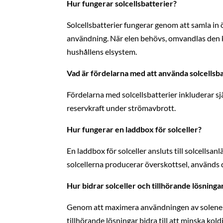
Hur fungerar solcellsbatterier?
Solcellsbatterier fungerar genom att samla in ö
användning. När elen behövs, omvandlas den ke
hushållens elsystem.
Vad är fördelarna med att använda solcellsb
Fördelarna med solcellsbatterier inkluderar s
reservkraft under strömavbrott.
Hur fungerar en laddbox för solceller?
En laddbox för solceller ansluts till solcellsa
solcellerna producerar överskottsel, används 
Hur bidrar solceller och tillhörande lösningar
Genom att maximera användningen av solenerg
tillhörande lösningar bidra till att minska ko