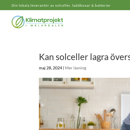
Din lokala leverantör av solceller, laddboxar & batterier
Kan solceller lagra övers
maj 28, 2024
|
Mer läsning