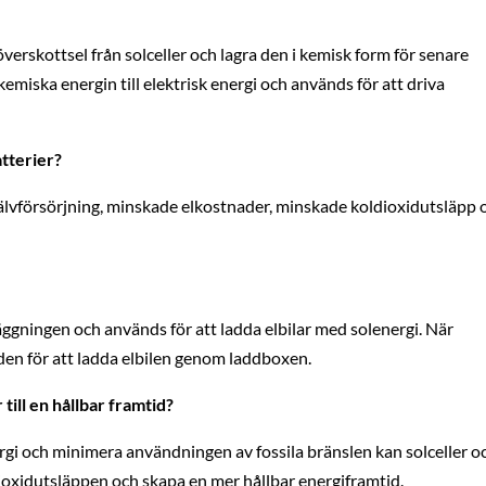
verskottsel från solceller och lagra den i kemisk form för senare
miska energin till elektrisk energi och används för att driva
atterier?
jälvförsörjning, minskade elkostnader, minskade koldioxidutsläpp 
nläggningen och används för att ladda elbilar med solenergi. När
den för att ladda elbilen genom laddboxen.
 till en hållbar framtid?
i och minimera användningen av fossila bränslen kan solceller o
ldioxidutsläppen och skapa en mer hållbar energiframtid.