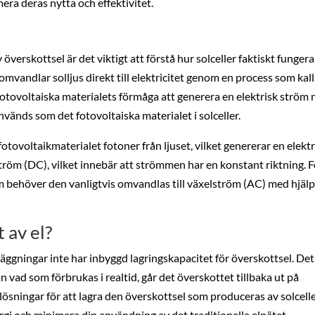
era deras nytta och effektivitet.
 överskottsel är det viktigt att förstå hur solceller faktiskt fungera
 omvandlar solljus direkt till elektricitet genom en process som kal
fotovoltaiska materialets förmåga att generera en elektrisk ström 
 används som det fotovoltaiska materialet i solceller.
fotovoltaikmaterialet fotoner från ljuset, vilket genererar en elektr
ström (DC), vilket innebär att strömmen har en konstant riktning. F
m behöver den vanligtvis omvandlas till växelström (AC) med hjälp
 av el?
nläggningar inte har inbyggd lagringskapacitet för överskottsel. Det
 vad som förbrukas i realtid, går det överskottet tillbaka ut på
a lösningar för att lagra den överskottsel som produceras av solcell
gi och minimera din användning av det traditionella elnätet.