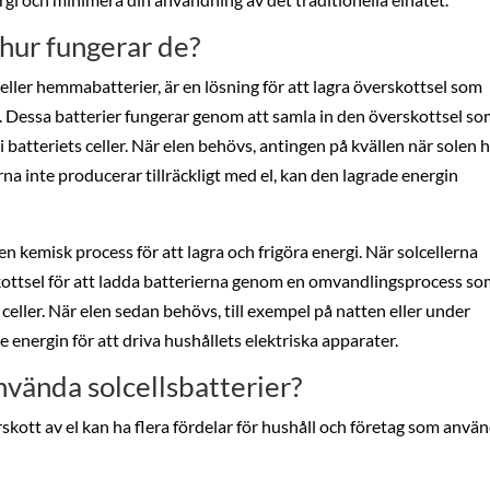
 hur fungerar de?
 eller hemmabatterier, är en lösning för att lagra överskottsel som
. Dessa batterier fungerar genom att samla in den överskottsel s
 batteriets celler. När elen behövs, antingen på kvällen när solen 
rna inte producerar tillräckligt med el, kan den lagrade energin
n kemisk process för att lagra och frigöra energi. När solcellerna
ottsel för att ladda batterierna genom en omvandlingsprocess s
celler. När elen sedan behövs, till exempel på natten eller under
 energin för att driva hushållets elektriska apparater.
nvända solcellsbatterier?
rskott av el kan ha flera fördelar för hushåll och företag som anvä