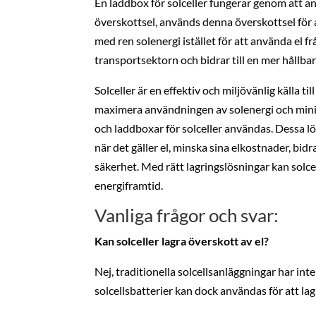
En laddbox för solceller fungerar genom att an
överskottsel, används denna överskottsel för a
med ren solenergi istället för att använda el f
transportsektorn och bidrar till en mer hållbar
Solceller är en effektiv och miljövänlig källa ti
maximera användningen av solenergi och minim
och laddboxar för solceller användas. Dessa lö
när det gäller el, minska sina elkostnader, bid
säkerhet. Med rätt lagringslösningar kan solcel
energiframtid.
Vanliga frågor och svar:
Kan solceller lagra överskott av el?
Nej, traditionella solcellsanläggningar har in
solcellsbatterier kan dock användas för att l