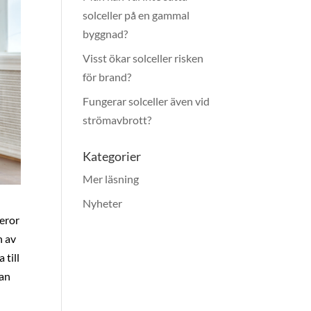
solceller på en gammal
byggnad?
Visst ökar solceller risken
för brand?
Fungerar solceller även vid
strömavbrott?
Kategorier
Mer läsning
Nyheter
beror
n av
 till
kan