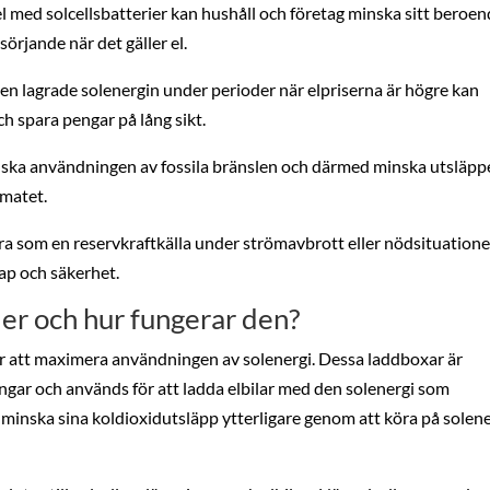
l med solcellsbatterier kan hushåll och företag minska sitt beroe
sörjande när det gäller el.
 lagrade solenergin under perioder när elpriserna är högre kan
h spara pengar på lång sikt.
 minska användningen av fossila bränslen och därmed minska utsläp
imatet.
ra som en reservkraftkälla under strömavbrott eller nödsituatione
ap och säkerhet.
ler och hur fungerar den?
för att maximera användningen av solenergi. Dessa laddboxar är
ningar och används för att ladda elbilar med den solenergi som
 minska sina koldioxidutsläpp ytterligare genom att köra på solen