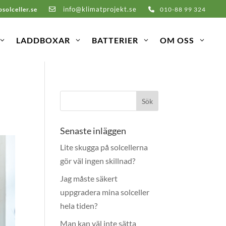
info@klimatprojekt.se
solceller.se
010-88 99 324
LADDBOXAR
BATTERIER
OM OSS
Senaste inläggen
Lite skugga på solcellerna
gör väl ingen skillnad?
Jag måste säkert
uppgradera mina solceller
hela tiden?
Man kan väl inte sätta