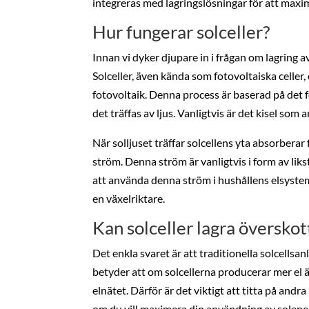
integreras med lagringslösningar för att maxim
Hur fungerar solceller?
Innan vi dyker djupare in i frågan om lagring av
Solceller, även kända som fotovoltaiska celler,
fotovoltaik. Denna process är baserad på det 
det träffas av ljus. Vanligtvis är det kisel som
När solljuset träffar solcellens yta absorberar 
ström. Denna ström är vanligtvis i form av lik
att använda denna ström i hushållens elsyste
en växelriktare.
Kan solceller lagra överskott
Det enkla svaret är att traditionella solcellsa
betyder att om solcellerna producerar mer el än
elnätet. Därför är det viktigt att titta på andr
om du vill maximera din användning av solener