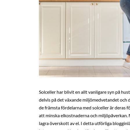
Solceller har blivit en allt vanligare syn på h
delvis på det växande miljömedvetandet och d
de främsta fördelarna med solceller är deras för
att minska elkostnaderna och miljöpåverkan. M
lagra överskott av el. I detta utförliga blogginl