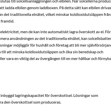
slutas till solcellsanläggningen och elbilen. När solcellerna produc
tt ladda elbilen genom laddboxen. På detta sätt kan elbilen driva
rån det traditionella elnätet, vilket minskar koldioxidutsläppen från
 framtid.
ll elektricitet, men de kan inte automatiskt lagra överskott av el. För
era användningen av det traditionella elnätet, kan solcellsbatter
sningar möjliggör för hushåll och företag att bli mer självförsörja
ra till att minska koldioxidutsläppen och öka sin beredskap och
ler vara en viktig del av övergången till en mer hållbar och förnyb
te inbyggd lagringskapacitet för överskottsel. Lösningar som
agra den överskottsel som produceras.