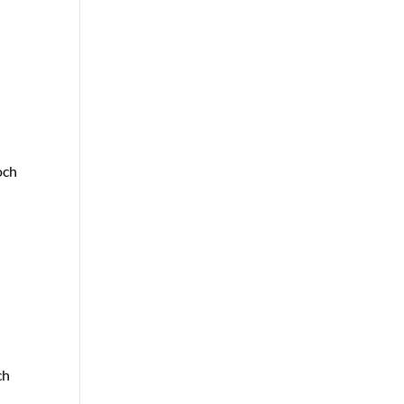
och
ch