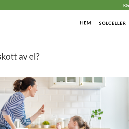
Köp
HEM
SOLCELLER
kott av el?