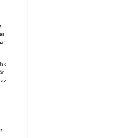
r.
las
när
isk
ör
 av
er