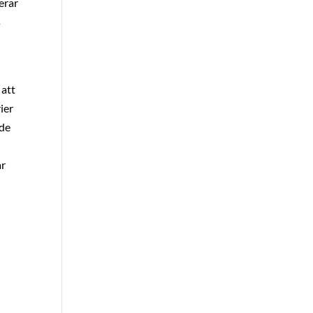
erar
s
 att
ier
nde
ar