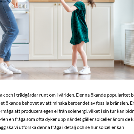
ustak och i trädgårdar runt om i världen. Denna ökande popularitet 
et ökande behovet av att minska beroendet av fossila bränslen. E
måga att producera egen el från solenergi, vilket i sin tur kan bidra
en en fråga som ofta dyker upp när det gäller solceller är om de 
ägg ska vi utforska denna fråga i detalj och se hur solceller kan