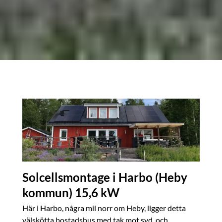
Solcellsmontage i Harbo (Heby
kommun) 15,6 kW
Här i Harbo, några mil norr om Heby, ligger detta
välskötta bostadshus med tak mot syd, och