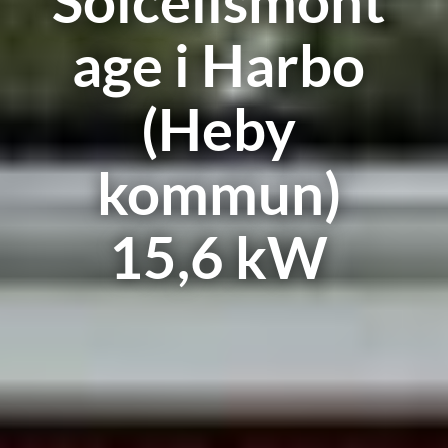
Solcellsmont
age i Harbo
(Heby
kommun)
15,6 kW